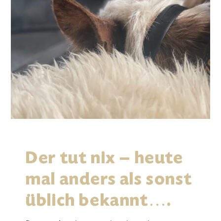
Der tut nix – heute
mal anders als sonst
üblich bekannt….