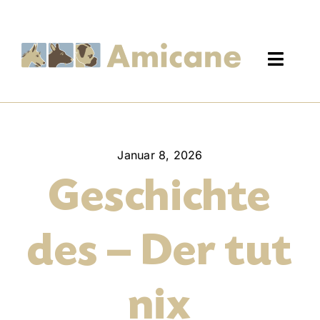
Zum
Inhalt
springen
Toggl
Navig
Hundetraining
Januar 8, 2026
Über uns
Geschichte
Blog
des – Der tut
Kontakt
nix